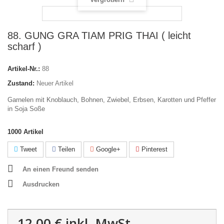
88. GUNG GRA TIAM PRIG THAI ( leicht
scharf )
Artikel-Nr.:
88
Zustand:
Neuer Artikel
Garnelen mit Knoblauch, Bohnen, Zwiebel, Erbsen, Karotten und Pfeffer
in Soja Soße
1000
Artikel
Tweet
Teilen
Google+
Pinterest
An einen Freund senden
Ausdrucken
12,00 €
inkl. MwSt.