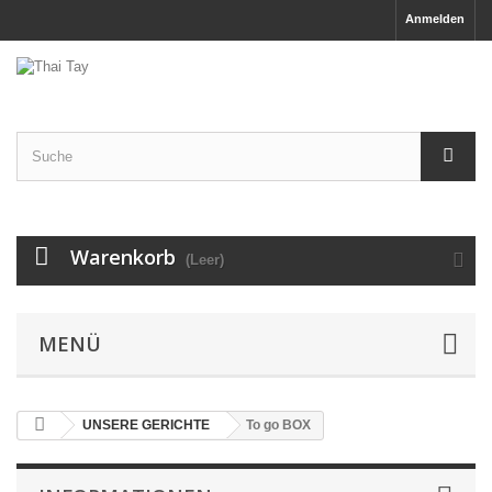
Anmelden
Warenkorb
(Leer)
MENÜ
UNSERE GERICHTE
To go BOX