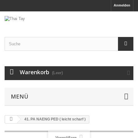
Anmelden
Warenkorb
(Leer)
MENÜ
41. PA NAENG PED ( leicht scharf )
Vergrößern